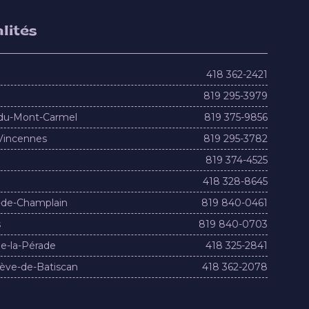
lités
418 362-2421
819 295-3979
du-Mont-Carmel
819 375-9856
Vincennes
819 295-3782
819 374-4525
418 328-8645
-de-Champlain
819 840-0461
s
819 840-0703
e-la-Pérade
418 325-2841
ève-de-Batiscan
418 362-2078