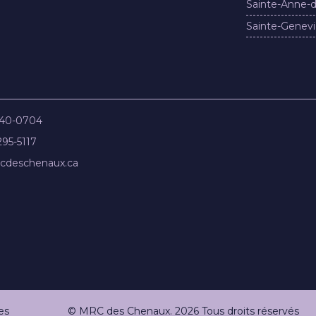
Sainte-Anne-d
Sainte-Genevi
840-0704
295-5117
cdeschenaux.ca
es
© MRC des Chenaux. 2026 Tous droits réservés