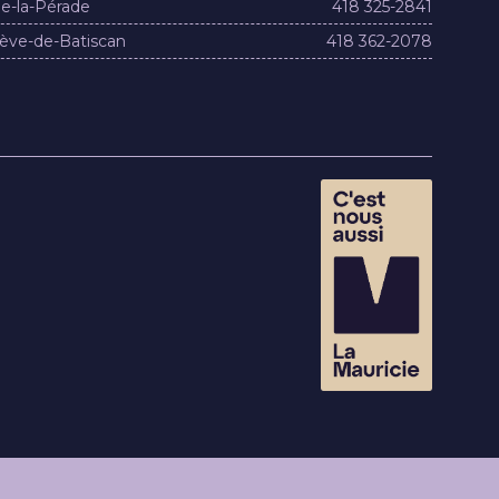
e-la-Pérade
418 325-2841
ève-de-Batiscan
418 362-2078