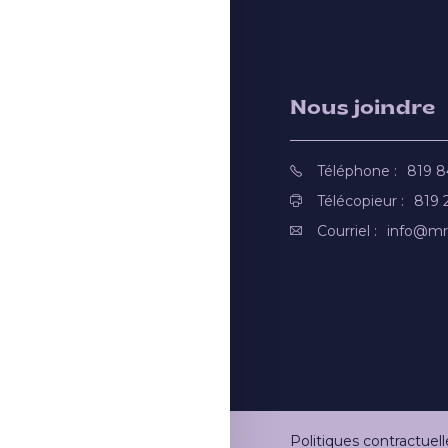
Nous joindre
Téléphone :
819 
Télécopieur :
819 
Courriel :
info@mr
Politiques contractuell