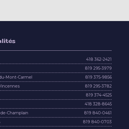
lités
418 362-2421
819 295-3979
du-Mont-Carmel
819 375-9856
Vincennes
819 295-3782
819 374-4525
418 328-8645
-de-Champlain
819 840-0461
s
819 840-0703