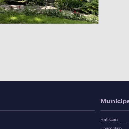
Municipa
Batiscan
Champlain