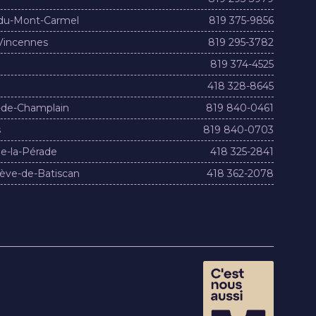
du-Mont-Carmel
819 375-9856
Vincennes
819 295-3782
819 374-4525
418 328-8645
-de-Champlain
819 840-0461
s
819 840-0703
e-la-Pérade
418 325-2841
ève-de-Batiscan
418 362-2078