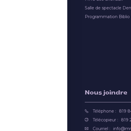
Salle de spectacle De
Programmation Biblio
Nous joindre
Téléphone :
819 
Télécopieur :
819 
Courriel :
info@mr