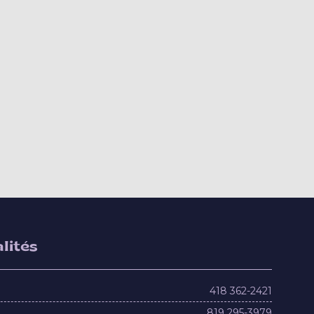
lités
418 362-2421
819 295-3979