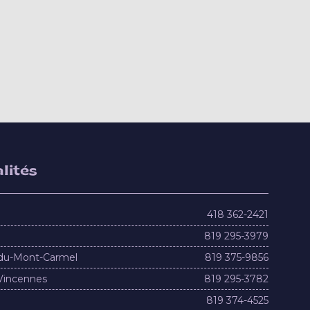
lités
418 362-2421
819 295-3979
du-Mont-Carmel
819 375-9856
Vincennes
819 295-3782
819 374-4525