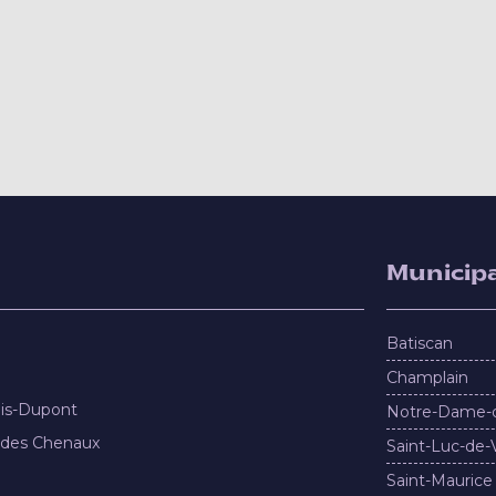
Municipa
Batiscan
Champlain
nis-Dupont
Notre-Dame-
 des Chenaux
Saint-Luc-de-
Saint-Maurice