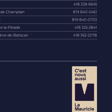
418 328-8645
-de-Champlain
819 840-0461
s
819 840-0703
e-la-Pérade
418 325-2841
ève-de-Batiscan
418 362-2078