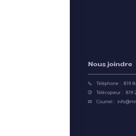
Nous joindre
Téléphone :
819 
Télécopieur :
819 
Courriel :
info@mr