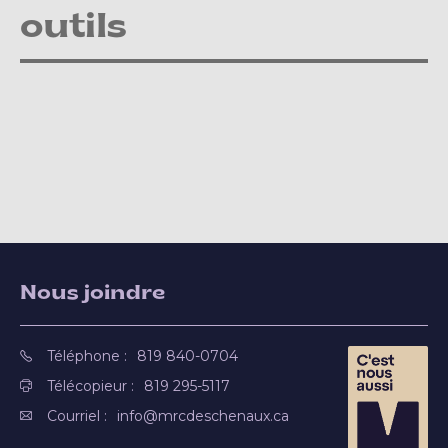
outils
Nous joindre
Téléphone :
819 840-0704
Télécopieur :
819 295-5117
Courriel :
info@mrcdeschenaux.ca