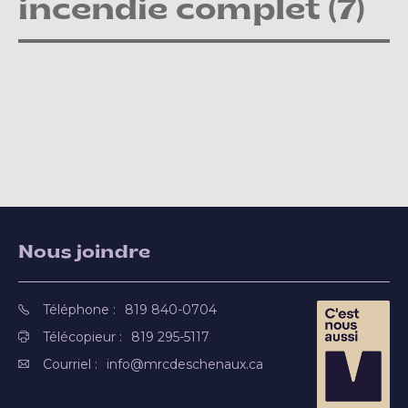
incendie complet (7)
Nous joindre
Téléphone :
819 840-0704
Télécopieur :
819 295-5117
Courriel :
info@mrcdeschenaux.ca