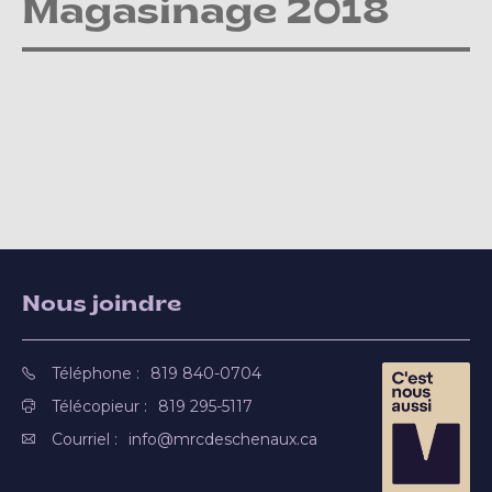
Magasinage 2018
Nous joindre
Téléphone :
819 840-0704
Télécopieur :
819 295-5117
Courriel :
info@mrcdeschenaux.ca