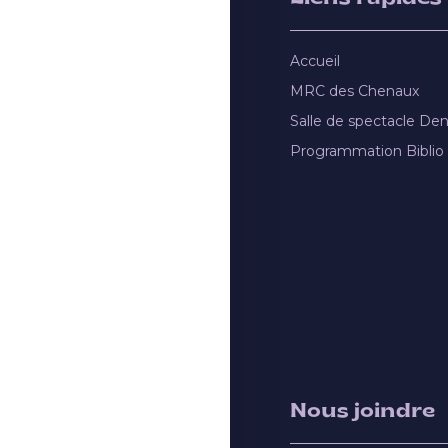
Accueil
MRC des Chenaux
Salle de spectacle De
Programmation Biblio
Nous joindre