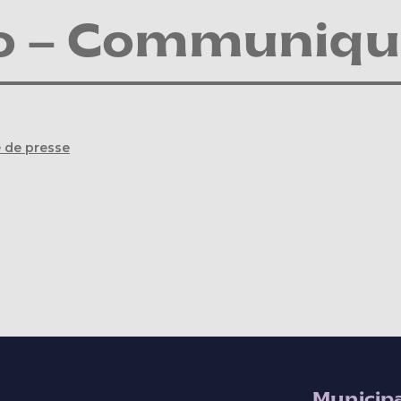
o – Communiqué
 de presse
Municipa