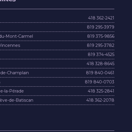
418 362-2421
819 295-3979
du-Mont-Carmel
819 375-9856
Vincennes
819 295-3782
819 374-4525
418 328-8645
-de-Champlain
819 840-0461
s
819 840-0703
e-la-Pérade
418 325-2841
ève-de-Batiscan
418 362-2078