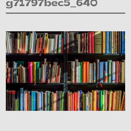
g71797bec5_640