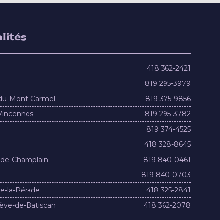
lités
418 362-2421
819 295-3979
du-Mont-Carmel
819 375-9856
Vincennes
819 295-3782
819 374-4525
418 328-8645
-de-Champlain
819 840-0461
s
819 840-0703
e-la-Pérade
418 325-2841
ève-de-Batiscan
418 362-2078