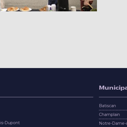
Municipa
Batiscan
Champlain
nis-Dupont
Notre-Dame-