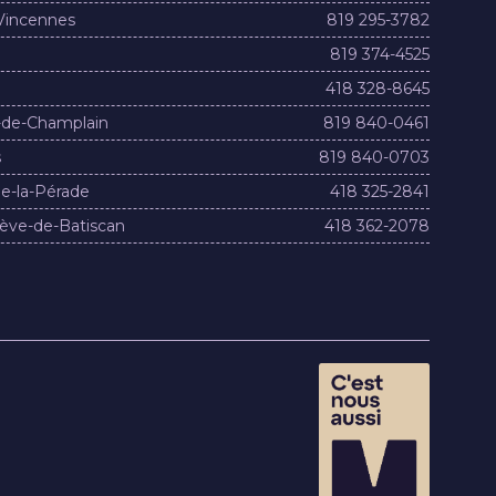
Vincennes
819 295-3782
819 374-4525
418 328-8645
-de-Champlain
819 840-0461
s
819 840-0703
e-la-Pérade
418 325-2841
ève-de-Batiscan
418 362-2078