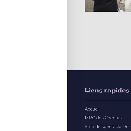
Liens rapides
Accueil
MRC des Chenaux
Salle de spectacle De