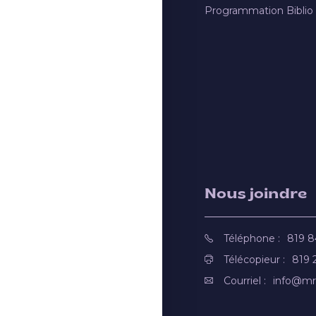
Programmation Biblio
Nous joindre
Téléphone :
819 
Télécopieur :
819 
Courriel :
info@mr