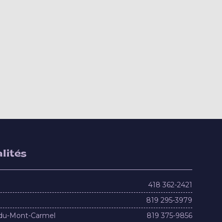
lités
418 362-2421
819 295-3979
du-Mont-Carmel
819 375-9856