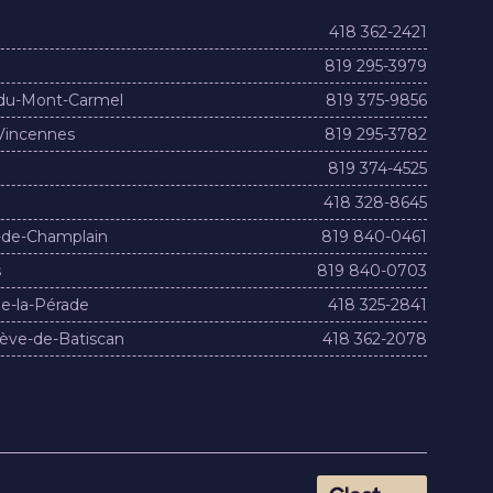
418 362-2421
819 295-3979
du-Mont-Carmel
819 375-9856
Vincennes
819 295-3782
819 374-4525
418 328-8645
-de-Champlain
819 840-0461
s
819 840-0703
e-la-Pérade
418 325-2841
ève-de-Batiscan
418 362-2078