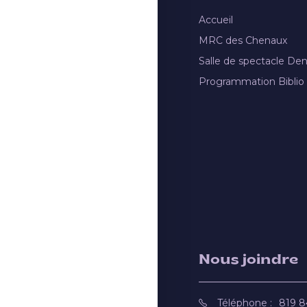
Accueil
MRC des Chenaux
Salle de spectacle De
Programmation Biblio
Nous joindre
Téléphone :
819 