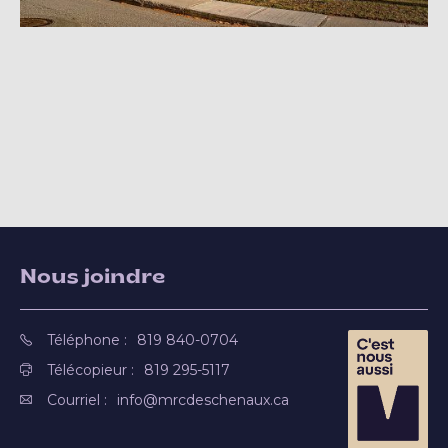
Nous joindre
Téléphone :
819 840-0704
Télécopieur :
819 295-5117
Courriel :
info@mrcdeschenaux.ca