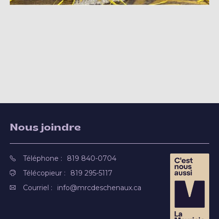
Nous joindre
Téléphone :
819 840-0704
Télécopieur :
819 295-5117
Courriel :
info@mrcdeschenaux.ca