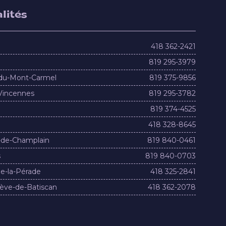
lités
418 362-2421
819 295-3979
du-Mont-Carmel
819 375-9856
Vincennes
819 295-3782
819 374-4525
418 328-8645
-de-Champlain
819 840-0461
s
819 840-0703
e-la-Pérade
418 325-2841
ève-de-Batiscan
418 362-2078