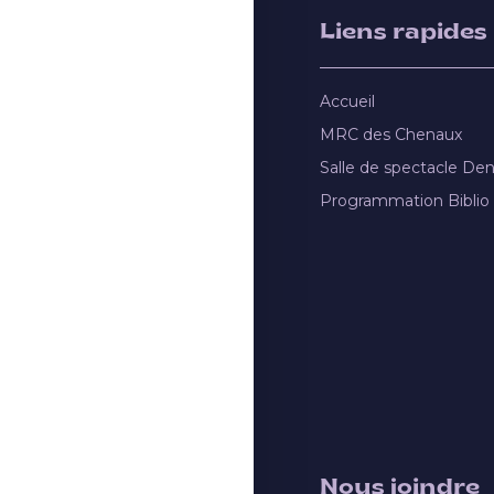
Liens rapides
Accueil
MRC des Chenaux
Salle de spectacle De
Programmation Biblio
Nous joindre