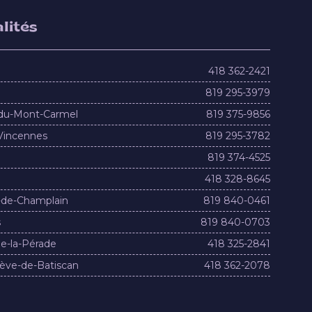
lités
418 362-2421
819 295-3979
du-Mont-Carmel
819 375-9856
Vincennes
819 295-3782
819 374-4525
418 328-8645
-de-Champlain
819 840-0461
s
819 840-0703
e-la-Pérade
418 325-2841
ève-de-Batiscan
418 362-2078