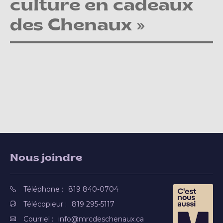
culture en cadeaux
des Chenaux »
Nous joindre
Téléphone :
819 840-0704
Télécopieur :
819 295-5117
Courriel :
info@mrcdeschenaux.ca