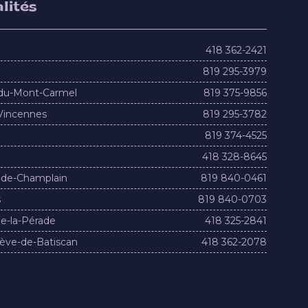
lités
418 362-2421
819 295-3979
du-Mont-Carmel
819 375-9856
Vincennes
819 295-3782
819 374-4525
418 328-8645
-de-Champlain
819 840-0461
s
819 840-0703
e-la-Pérade
418 325-2841
ève-de-Batiscan
418 362-2078