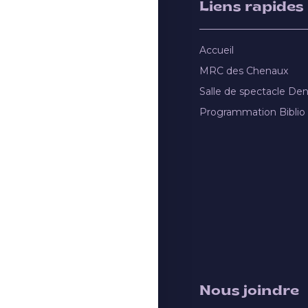
Liens rapides
Accueil
MRC des Chenaux
Salle de spectacle De
Programmation Biblio
Nous joindre