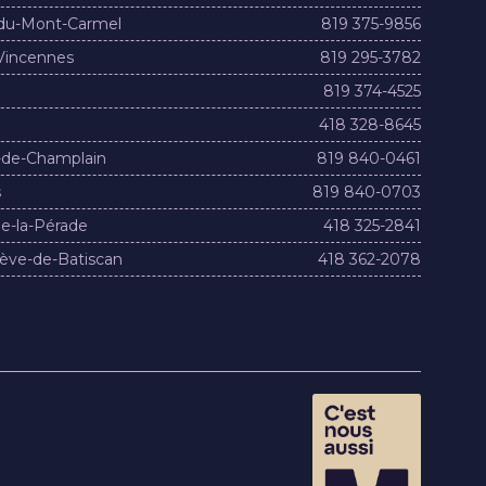
du-Mont-Carmel
819 375-9856
Vincennes
819 295-3782
819 374-4525
418 328-8645
-de-Champlain
819 840-0461
s
819 840-0703
e-la-Pérade
418 325-2841
ève-de-Batiscan
418 362-2078