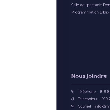
Salle de spectacle De
Programmation Biblio
Nous joindre
Téléphone :
819 
Télécopieur :
819 
Courriel :
info@mr