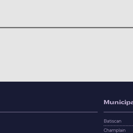
Municipa
Batiscan
Champlain