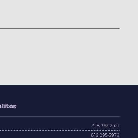
lités
418 362-2421
819 295-3979