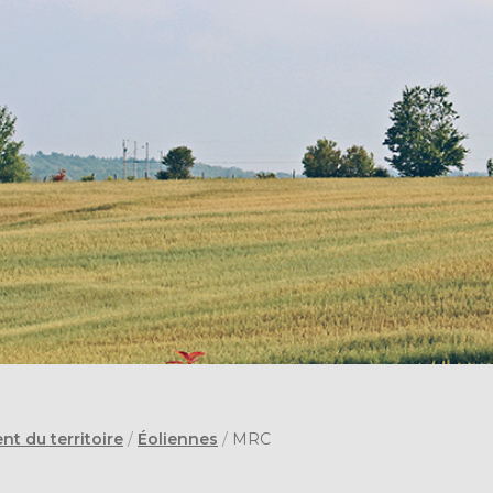
 du territoire
/
Éoliennes
/
MRC