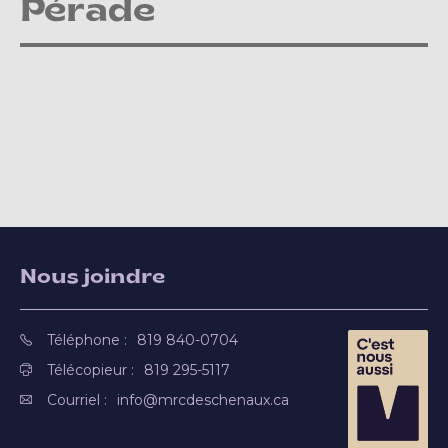
Pérade
Nous joindre
Téléphone :
819 840-0704
Télécopieur :
819 295-5117
Courriel :
info@mrcdeschenaux.ca