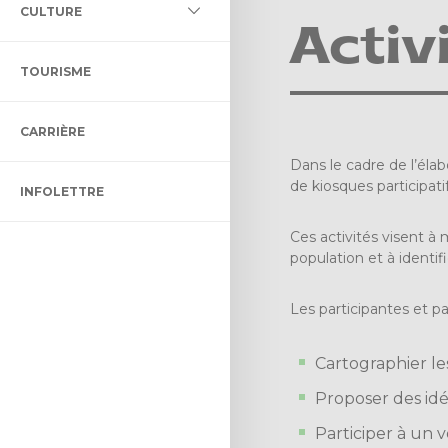
L DES MILIEUX HUMIDES ET
CULTURE
LLECTIF ET ADAPTÉ
LTURELLE
Activ
ÉNAGEMENT ET DE
TOURISME
ON BIBLIO DES CHENAUX
ENT
CARRIÈRE
 CONTRÔLE INTÉRIMAIRE
CTACLE DENIS-DUPONT
Dans le cadre de l’éla
de kiosques participat
INFOLETTRE
ULTUREL
Ces activités visent à 
population et à identi
Les participantes et par
Cartographier le
Proposer des idée
Participer à un v