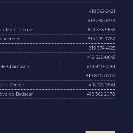
418 362-2421
819 295-3979
du-Mont-Carmel
819 375-9856
Vincennes
819 295-3782
819 374-4525
418 328-8645
-de-Champlain
819 840-0461
s
819 840-0703
e-la-Pérade
418 325-2841
ève-de-Batiscan
418 362-2078