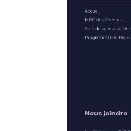
Accueil
MRC des Chenaux
Salle de spectacle De
Programmation Biblio
Nous joindre