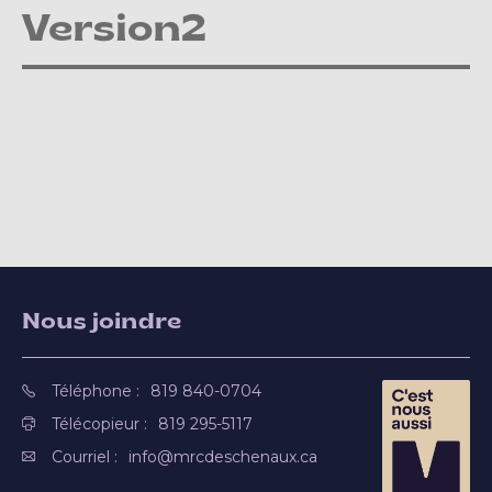
Version2
Nous joindre
Téléphone :
819 840-0704
Télécopieur :
819 295-5117
Courriel :
info@mrcdeschenaux.ca