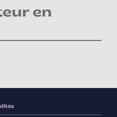
teur en
lités