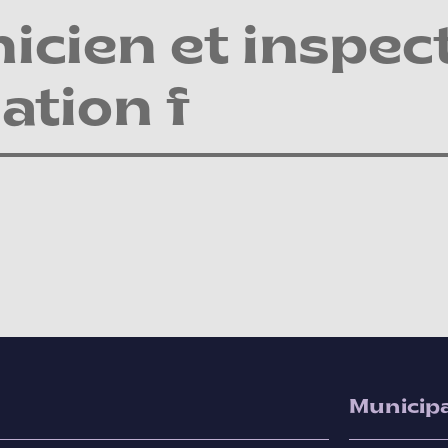
icien et inspec
ation f
Municipa