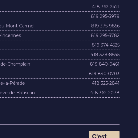
418 362-2421
819 295-3979
du-Mont-Carmel
819 375-9856
Vincennes
819 295-3782
819 374-4525
418 328-8645
-de-Champlain
819 840-0461
s
819 840-0703
e-la-Pérade
418 325-2841
ève-de-Batiscan
418 362-2078