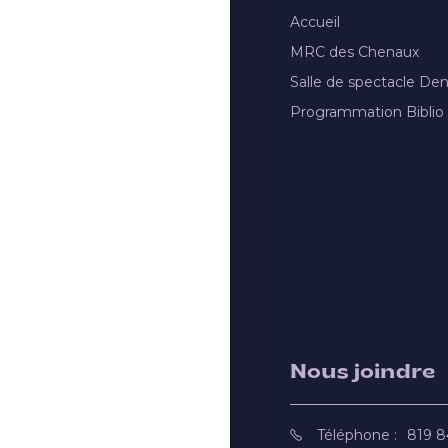
Accueil
MRC des Chenaux
Salle de spectacle De
Programmation Biblio
Nous joindre
Téléphone :
819 