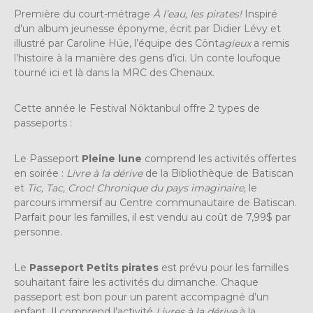
Première du court-métrage
À l’eau, les pirates!
Inspiré
d’un album jeunesse éponyme, écrit par Didier Lévy et
illustré par Caroline Hüe, l’équipe des Cönt
agieux
a remis
l’histoire à la manière des gens d’ici. Un conte loufoque
tourné ici et là dans la MRC des Chenaux.
Cette année le Festival Nöktanbul offre 2 types de
passeports :
L
e Passeport
Pleine lune
comprend les activités offertes
en soirée :
Livre à la dérive
de la Bibliothèque de Batiscan
et
Tic, Tac, Croc! Chronique du pays imaginaire,
le
parcours immersif au Centre communautaire de Batiscan.
Parfait pour les familles, il est vendu au coût de 7,99$ par
personne.
Le
Passeport Petits pirates
est prévu pour les familles
souhaitant faire les activités du dimanche. Chaque
passeport est bon pour un parent accompagné d’un
enfant. Il comprend l’activité
Livres à la dérive
à la