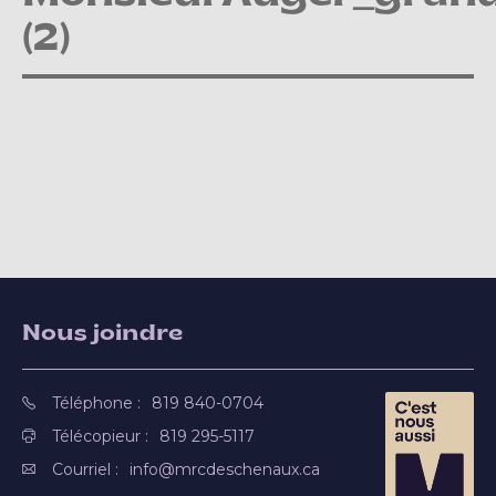
(2)
Nous joindre
Téléphone :
819 840-0704
Télécopieur :
819 295-5117
Courriel :
info@mrcdeschenaux.ca