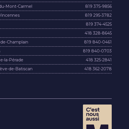
du-Mont-Carmel
819 375-9856
Vincennes
819 295-3782
819 374-4525
418 328-8645
-de-Champlain
819 840-0461
s
819 840-0703
e-la-Pérade
418 325-2841
ève-de-Batiscan
418 362-2078