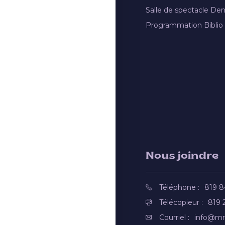
Salle de spectacle De
Programmation Biblio
Nous joindre
Téléphone :
819 
Télécopieur :
819 
Courriel :
info@mr