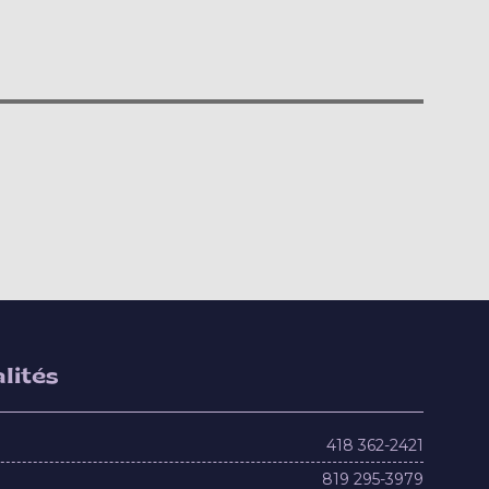
lités
418 362-2421
819 295-3979