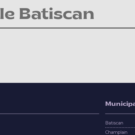
e Batiscan
Municipa
Batiscan
Champlain