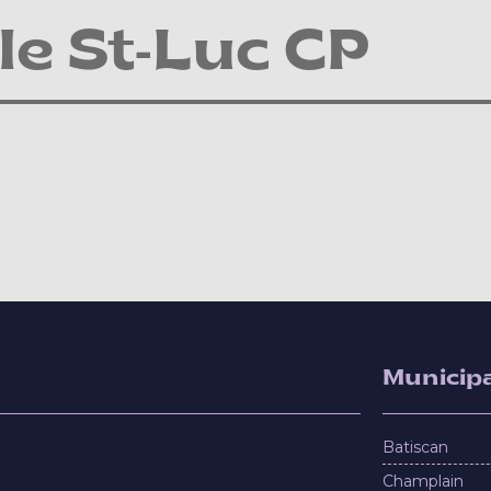
e St-Luc CP
Municipa
Batiscan
Champlain