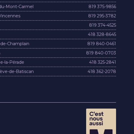
du-Mont-Carmel
819 375-9856
Vincennes
819 295-3782
819 374-4525
418 328-8645
-de-Champlain
819 840-0461
s
819 840-0703
e-la-Pérade
418 325-2841
ève-de-Batiscan
418 362-2078