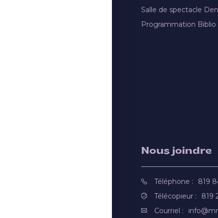
Salle de spectacle De
Programmation Biblio
Nous joindre
Téléphone :
819 
Télécopieur :
819 
Courriel :
info@mr