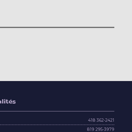
lités
418 362-2421
819 295-3979