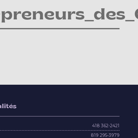
repreneurs_des
lités
418 362-2421
819 295-3979