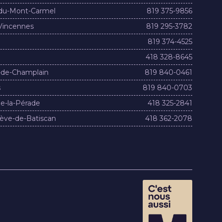
du-Mont-Carmel
819 375-9856
Vincennes
819 295-3782
819 374-4525
418 328-8645
-de-Champlain
819 840-0461
s
819 840-0703
e-la-Pérade
418 325-2841
ève-de-Batiscan
418 362-2078