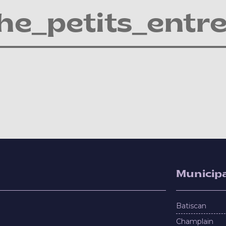
he_petits_ent
Municipa
Batiscan
Champlain