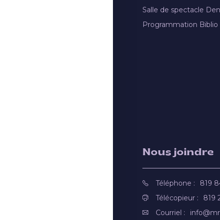
Salle de spectacle De
Programmation Biblio
Nous joindre
Téléphone :
819 
Télécopieur :
819 
Courriel :
info@mr