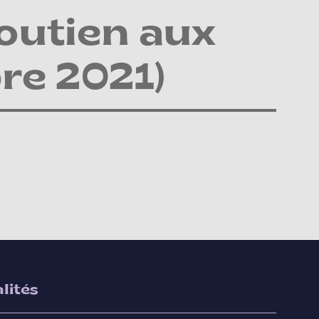
soutien aux
re 2021)
lités