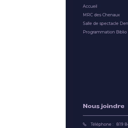
Accueil
MRC des Chenaux
Salle de spectacle De
Programmation Biblio
Nous joindre
Téléphone :
819 