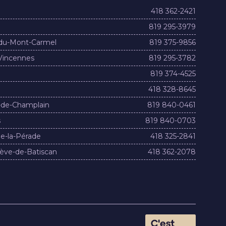
418 362-2421
819 295-3979
du-Mont-Carmel
819 375-9856
Vincennes
819 295-3782
819 374-4525
418 328-8645
-de-Champlain
819 840-0461
s
819 840-0703
e-la-Pérade
418 325-2841
ève-de-Batiscan
418 362-2078