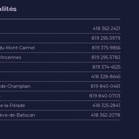
lités
418 362-2421
819 295-3979
du-Mont-Carmel
819 375-9856
Vincennes
819 295-3782
819 374-4525
418 328-8645
-de-Champlain
819 840-0461
s
819 840-0703
e-la-Pérade
418 325-2841
ève-de-Batiscan
418 362-2078