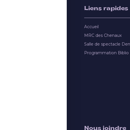
Liens rapides
Accueil
MRC des Chenaux
Salle de spectacle De
Programmation Biblio
Nous joindre