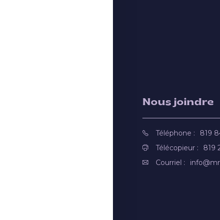
Nous joindre
Téléphone :
819 
Télécopieur :
819 
Courriel :
info@mr