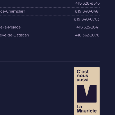
418 328-8645
-de-Champlain
819 840-0461
s
819 840-0703
e-la-Pérade
418 325-2841
ève-de-Batiscan
418 362-2078