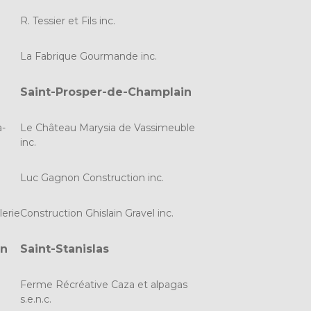
R. Tessier et Fils inc.
La Fabrique Gourmande inc.
Saint-Prosper-de-Champlain
a-
Le Château Marysia de Vassimeuble
inc.
Luc Gagnon Construction inc.
lerie
Construction Ghislain Gravel inc.
an
Saint-Stanislas
Ferme Récréative Caza et alpagas
s.e.n.c.