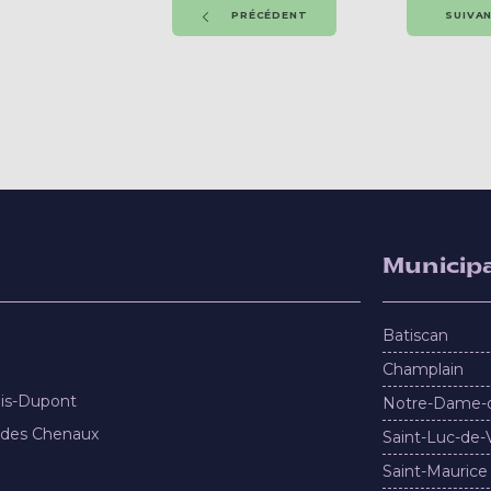
PRÉCÉDENT
SUIVA
Municipa
Batiscan
Champlain
nis-Dupont
Notre-Dame-
 des Chenaux
Saint-Luc-de-
Saint-Maurice