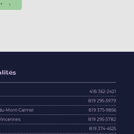
NT
lités
418 362-2421
819 295-3979
du-Mont-Carmel
819 375-9856
Vincennes
819 295-3782
819 374-4525