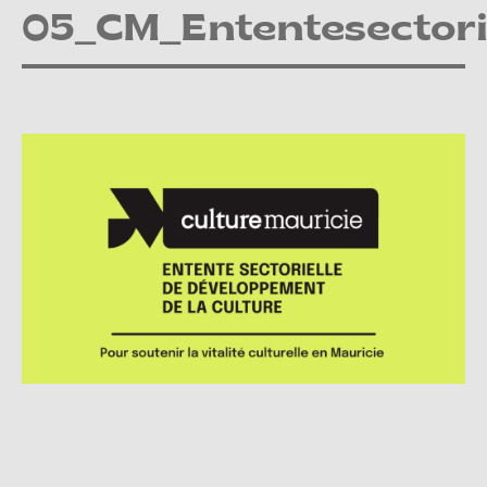
05_CM_Ententesectori