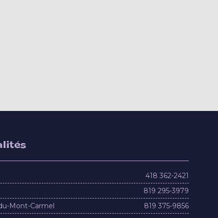
lités
418 362-2421
819 295-3979
du-Mont-Carmel
819 375-9856