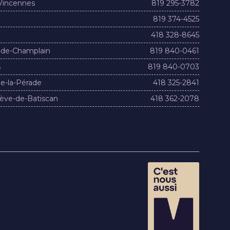
Vincennes
819 295-3782
819 374-4525
418 328-8645
-de-Champlain
819 840-0461
s
819 840-0703
e-la-Pérade
418 325-2841
ève-de-Batiscan
418 362-2078