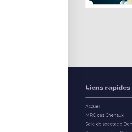
Liens rapides
Accueil
MRC des Chenaux
Salle de spectacle De