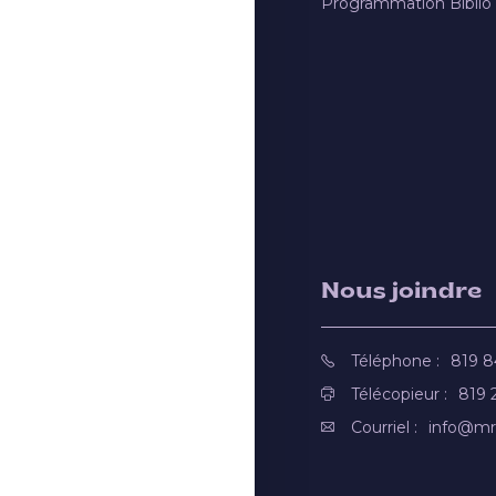
Programmation Biblio
Nous joindre
Téléphone :
819 
Télécopieur :
819 
Courriel :
info@mr