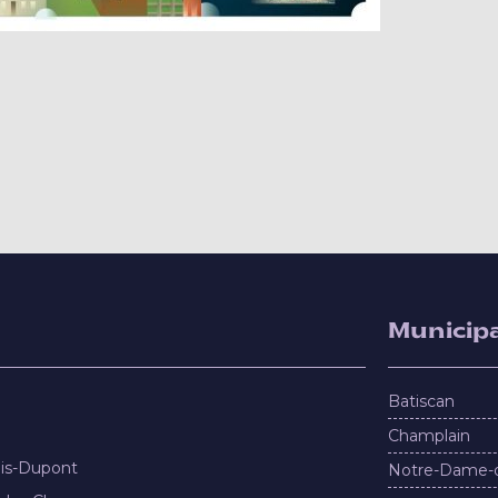
Municipa
Batiscan
Champlain
nis-Dupont
Notre-Dame-