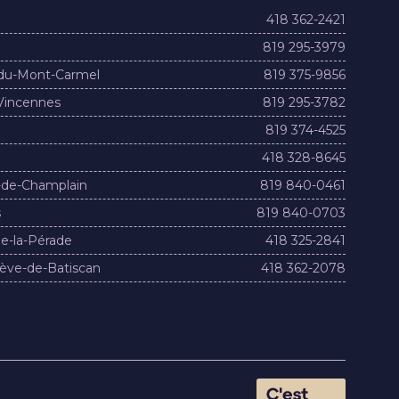
418 362-2421
819 295-3979
du-Mont-Carmel
819 375-9856
Vincennes
819 295-3782
819 374-4525
418 328-8645
-de-Champlain
819 840-0461
s
819 840-0703
e-la-Pérade
418 325-2841
ève-de-Batiscan
418 362-2078