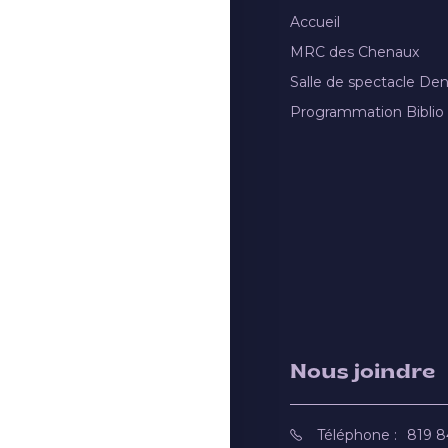
Accueil
MRC des Chenaux
Salle de spectacle De
Programmation Biblio
Nous joindre
Téléphone :
819 