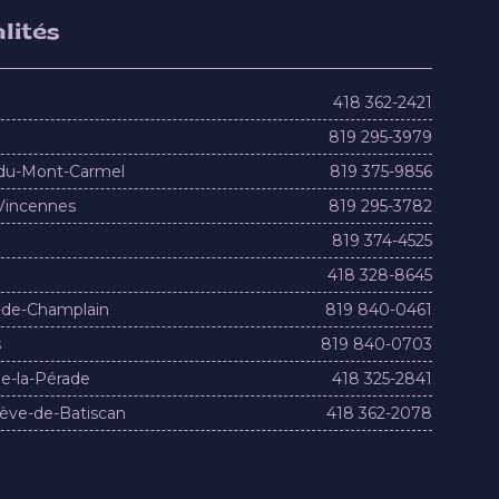
lités
418 362-2421
819 295-3979
du-Mont-Carmel
819 375-9856
Vincennes
819 295-3782
819 374-4525
418 328-8645
-de-Champlain
819 840-0461
s
819 840-0703
e-la-Pérade
418 325-2841
ève-de-Batiscan
418 362-2078