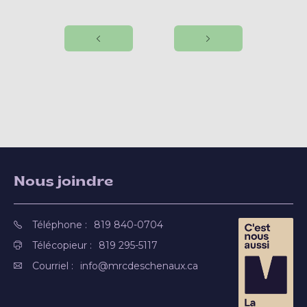
Nous joindre
Téléphone :
819 840-0704
Télécopieur :
819 295-5117
Courriel :
info@mrcdeschenaux.ca