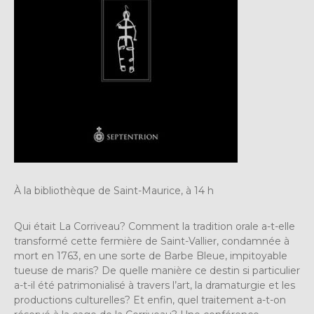
À la bibliothèque de Saint-Maurice, à 14 h
Qui était La Corriveau? Comment la tradition orale a-t-elle
transformé cette fermière de Saint-Vallier, condamnée à
mort en 1763, en une sorte de Barbe Bleue, impitoyable
tueuse de maris? De quelle manière ce destin si particulier
a-t-il été patrimonialisé à travers l’art, la dramaturgie et les
productions culturelles? Et enfin, quel traitement a-t-on