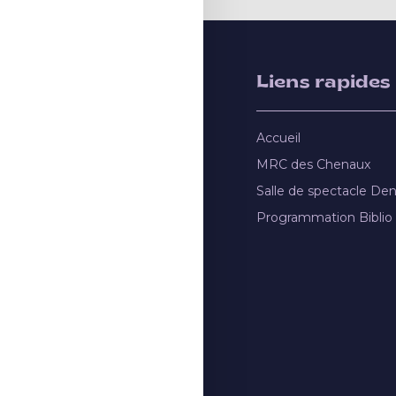
Liens rapides
Accueil
MRC des Chenaux
Salle de spectacle De
Programmation Biblio