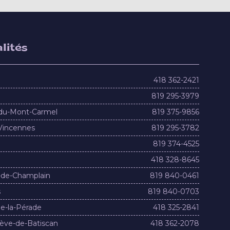
lités
418 362-2421
819 295-3979
du-Mont-Carmel
819 375-9856
Vincennes
819 295-3782
819 374-4525
418 328-8645
-de-Champlain
819 840-0461
s
819 840-0703
e-la-Pérade
418 325-2841
ève-de-Batiscan
418 362-2078