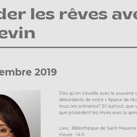
er les rêves ave
evin
vembre 2019
Dès qu’on s’éveille avec le souvenir 
débordante de notre « faiseur de rêv
tous ces scénarios? Et surtout, que 
que possèdent les rêves avec la spé
Lieu : Bibliothèque de Saint-Maurice
Heure : 14 h