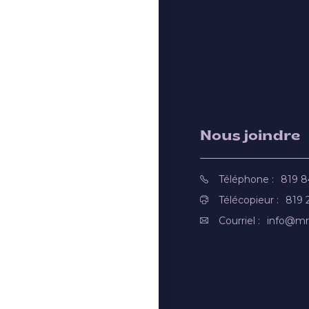
Nous joindre
Téléphone :
819 
Télécopieur :
819 
Courriel :
info@mr