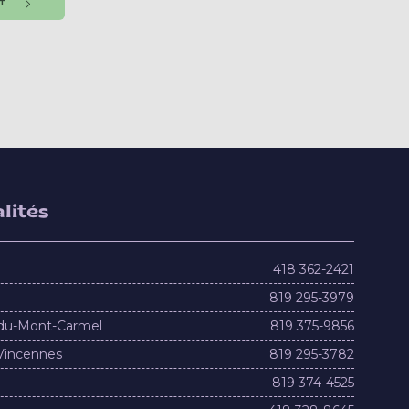
NT
lités
418 362-2421
819 295-3979
du-Mont-Carmel
819 375-9856
Vincennes
819 295-3782
819 374-4525