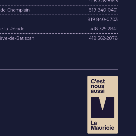
418 328-8645
-de-Champlain
819 840-0461
s
819 840-0703
e-la-Pérade
418 325-2841
ève-de-Batiscan
418 362-2078