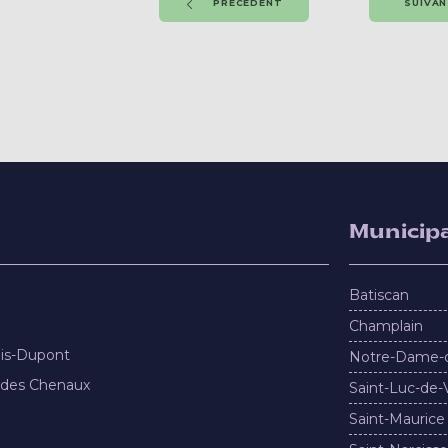
PRÉCÉDENT
SUIVA
Municipa
Batiscan
Champlain
nis-Dupont
Notre-Dame-
 des Chenaux
Saint-Luc-de-
Saint-Maurice