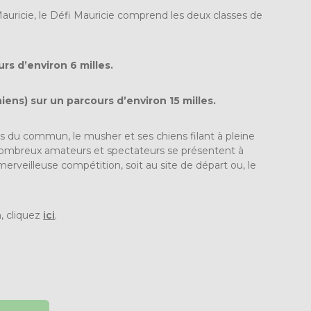
auricie, le Défi Mauricie comprend les deux classes de
urs d’environ 6 milles.
hiens
) sur un parcours d’environ 15 milles.
s du commun, le musher et ses chiens filant à pleine
 nombreux amateurs et spectateurs se présentent à
erveilleuse compétition, soit au site de départ ou, le
, cliquez
ici
.