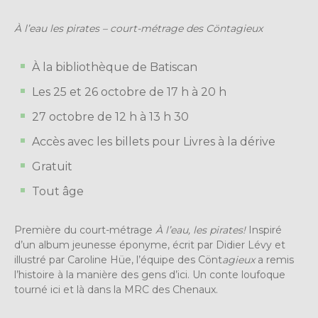
À l’eau les pirates – court-métrage des Cöntagieux
À la bibliothèque de Batiscan
Les 25 et 26 octobre de 17 h à 20 h
27 octobre de 12 h à 13 h 30
Accès avec les billets pour Livres à la dérive
Gratuit
Tout âge
Première du court-métrage
À l’eau, les pirates!
Inspiré
d’un album jeunesse éponyme, écrit par Didier Lévy et
illustré par Caroline Hüe, l’équipe des Cönt
agieux
a remis
l’histoire à la manière des gens d’ici. Un conte loufoque
tourné ici et là dans la MRC des Chenaux.