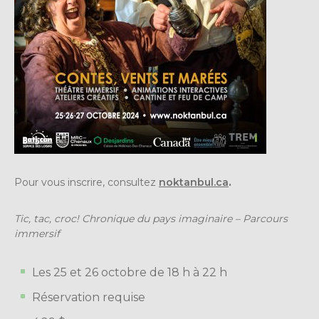
Pour vous inscrire, consultez
noktanbul.ca
.
Tic, tac, croc! Chronique du pays imaginaire – Parcours
immersif
Les 25 et 26 octobre d
e 18 h à 22 h
Réservation requise