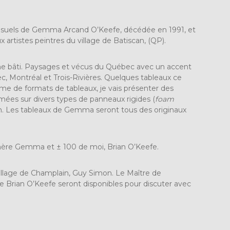
 visuels de Gemma Arcand O’Keefe, décédée en 1991, et
x artistes peintres du village de Batiscan, (QP).
ne bâti. Paysages et vécus du Québec avec un accent
ec, Montréal et Trois-Rivières. Quelques tableaux ce
me de formats de tableaux, je vais présenter des
mées sur divers types de panneaux rigides (
foam
. Les tableaux de Gemma seront tous des originaux
mère Gemma et ± 100 de moi, Brian O’Keefe.
illage de Champlain, Guy Simon. Le Maître de
rian O’Keefe seront disponibles pour discuter avec