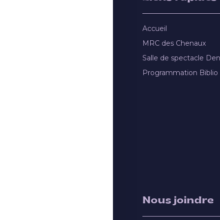
Accueil
MRC des Chenaux
Salle de spectacle De
Programmation Biblio
Nous joindre