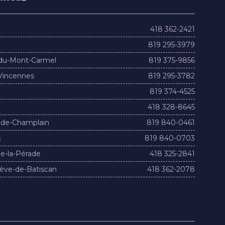
418 362-2421
819 295-3979
du-Mont-Carmel
819 375-9856
Vincennes
819 295-3782
819 374-4525
418 328-8645
-de-Champlain
819 840-0461
s
819 840-0703
e-la-Pérade
418 325-2841
ève-de-Batiscan
418 362-2078