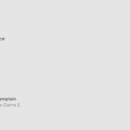
ce
amplain
re-Dame E.