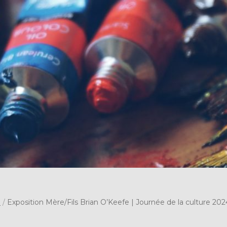
s
/
Exposition Mère/Fils Brian O’Keefe | Journée de la culture 202