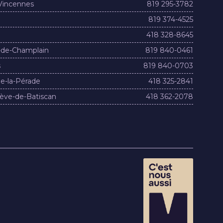
Vincennes
819 295-3782
819 374-4525
418 328-8645
-de-Champlain
819 840-0461
s
819 840-0703
e-la-Pérade
418 325-2841
ève-de-Batiscan
418 362-2078