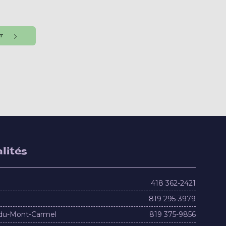
NT
lités
418 362-2421
819 295-3979
du-Mont-Carmel
819 375-9856