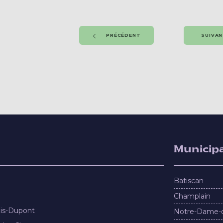
PRÉCÉDENT
SUIVA
Municipa
Batiscan
Champlain
nis-Dupont
Notre-Dame-