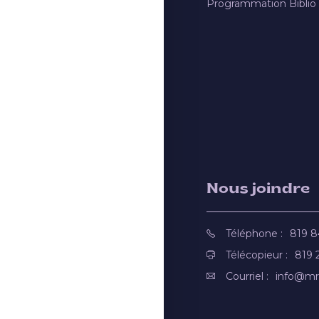
Programmation Biblio
Nous joindre
Téléphone :
819 
Télécopieur :
819 
Courriel :
info@mr