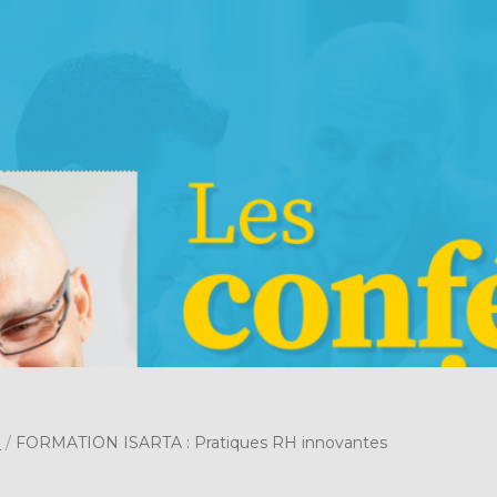
s
/
FORMATION ISARTA : Pratiques RH innovantes