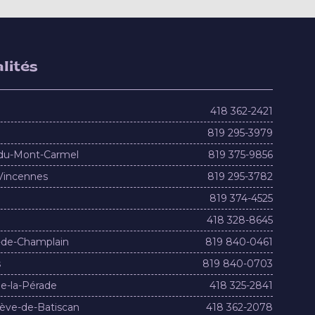
lités
418 362-2421
819 295-3979
du-Mont-Carmel
819 375-9856
Vincennes
819 295-3782
819 374-4525
418 328-8645
-de-Champlain
819 840-0461
s
819 840-0703
e-la-Pérade
418 325-2841
ève-de-Batiscan
418 362-2078