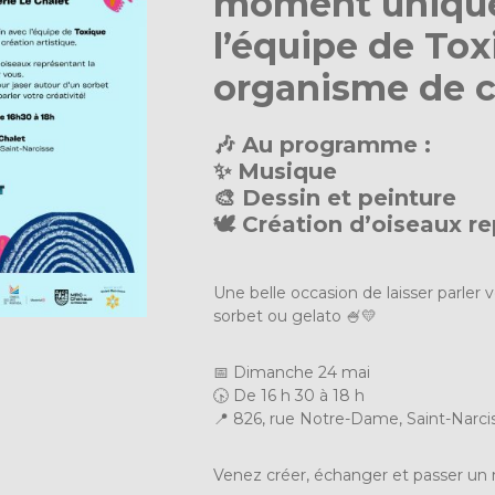
moment unique
l’équipe de Tox
organisme de cr
🎶 Au programme :
✨ Musique
🎨 Dessin et peinture
🕊️ Création d’oiseaux r
Une belle occasion de laisser parler v
sorbet ou gelato 🍧💛
📅 Dimanche 24 mai
🕟 De 16 h 30 à 18 h
📍 826, rue Notre-Dame, Saint-Narci
Venez créer, échanger et passer un 