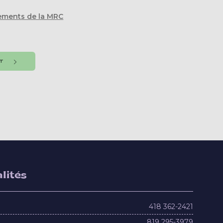
nements de la MRC
NT
lités
418 362-2421
819 295-3979