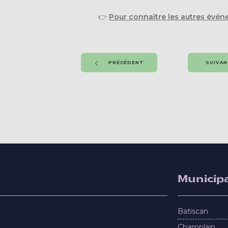
👉
Pour connaître les autres évé
PRÉCÉDENT
SUIVA
Municipa
Batiscan
Champlain