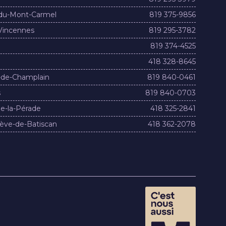
du-Mont-Carmel
819 375-9856
Vincennes
819 295-3782
819 374-4525
418 328-8645
-de-Champlain
819 840-0461
s
819 840-0703
e-la-Pérade
418 325-2841
ève-de-Batiscan
418 362-2078