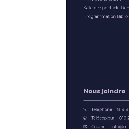
Salle de spectacle De
Programmation Biblio
Nous joindre
Téléphone :
819 
Télécopieur :
819 
Courriel :
info@mr