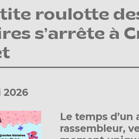
tite roulotte d
ires s’arrête à 
et
i 2026
Le temps d’un a
rassembleur, v