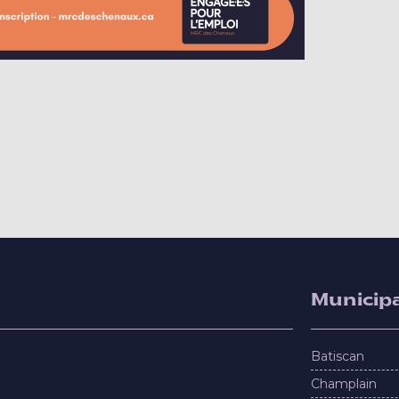
Municipa
Batiscan
Champlain