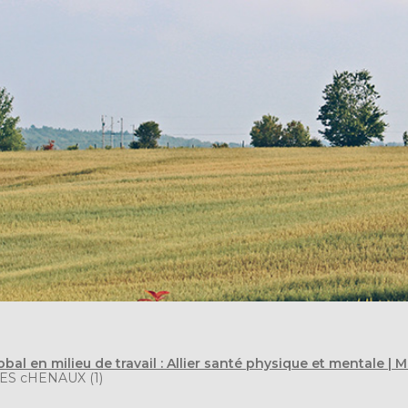
obal en milieu de travail : Allier santé physique et mentale | 
S cHENAUX (1)