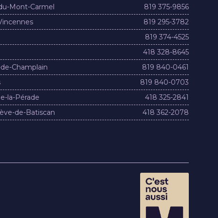
du-Mont-Carmel
819 375-9856
Vincennes
819 295-3782
819 374-4525
418 328-8645
-de-Champlain
819 840-0461
s
819 840-0703
e-la-Pérade
418 325-2841
ève-de-Batiscan
418 362-2078