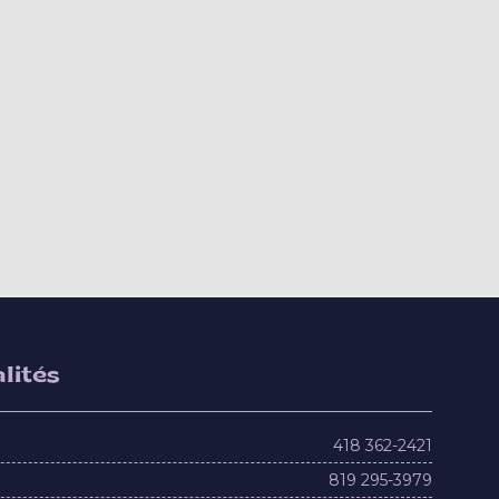
lités
418 362-2421
819 295-3979