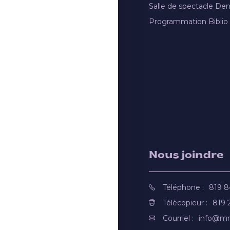
Salle de spectacle De
Programmation Biblio
Nous joindre
Téléphone :
819 
Télécopieur :
819 
Courriel :
info@mr