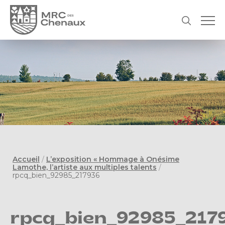
Accueil
/
L’exposition « Hommage à Onésime
Lamothe, l’artiste aux multiples talents
/
rpcq_bien_92985_217936
rpcq_bien_92985_217