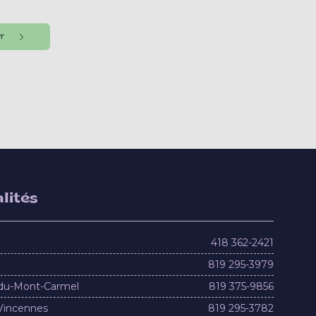
NT
lités
418 362-2421
819 295-3979
du-Mont-Carmel
819 375-9856
Vincennes
819 295-3782