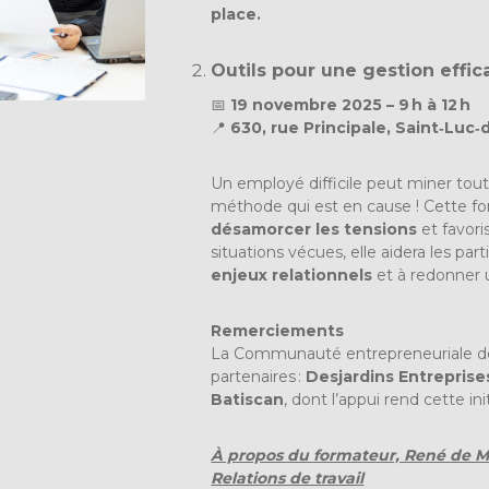
place.
Outils pour une gestion effi
📅
19 novembre 2025 – 9
h
à 12
h
📍
630, rue Principale, Saint‑Luc
Un employé difficile peut miner tout
méthode qui est en cause ! Cette f
désamorcer les tensions
et favori
situations vécues, elle aidera les part
enjeux relationnels
et à redonner
Remerciements
La Communauté entrepreneuriale de
partenaires :
Desjardins Entreprise
Batiscan
, dont l’appui rend cette ini
À propos du formateur, René de Mo
Relations de travail