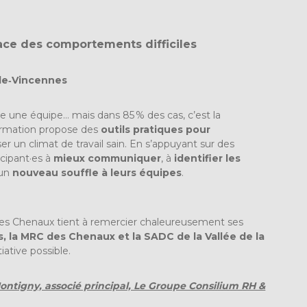
cace des comportements difficiles
‑de‑Vincennes
e une équipe… mais dans 85 % des cas, c’est la
ormation propose des
outils pratiques pour
ser un climat de travail sain. En s’appuyant sur des
icipant·es à
mieux communiquer
, à
identifier les
 un
nouveau souffle à leurs équipes
.
s Chenaux tient à remercier chaleureusement ses
s, la MRC des Chenaux et la SADC de la Vallée de la
tiative possible.
ntigny, associé principal, Le Groupe Consilium RH &