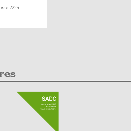
oste 2224
res