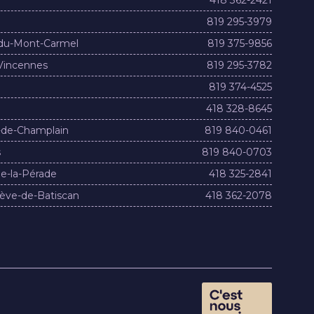
819 295-3979
du-Mont-Carmel
819 375-9856
Vincennes
819 295-3782
819 374-4525
418 328-8645
-de-Champlain
819 840-0461
s
819 840-0703
e-la-Pérade
418 325-2841
ève-de-Batiscan
418 362-2078