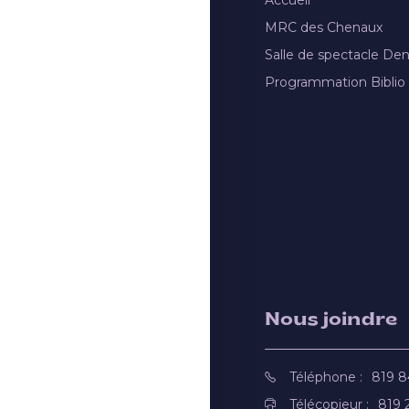
MRC des Chenaux
Salle de spectacle De
Programmation Biblio
Nous joindre
Téléphone :
819 
Télécopieur :
819 