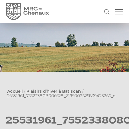
Accueil
/
Plaisirs d’hiver à Batiscan
/
25531961_755233808006528_2195002625839423266_o
25531961_755233808