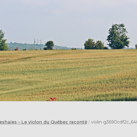
eshaies – Le violon du Québec raconté
/
violin-g3690cdf2c_64