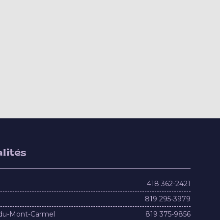
lités
418 362-2421
819 295-3979
du-Mont-Carmel
819 375-9856