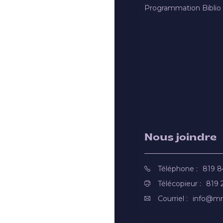
Programmation Biblio
Nous joindre
Téléphone :
819 
Télécopieur :
819 
Courriel :
info@mr