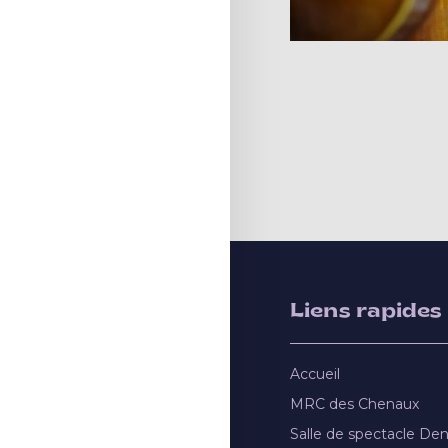
Liens rapides
Accueil
MRC des Chenaux
Salle de spectacle De