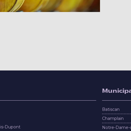
Municipa
Batiscan
Champlain
nis-Dupont
Notre-Dame-