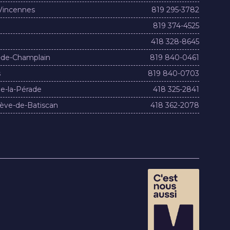
Vincennes
819 295-3782
819 374-4525
418 328-8645
-de-Champlain
819 840-0461
s
819 840-0703
e-la-Pérade
418 325-2841
ève-de-Batiscan
418 362-2078